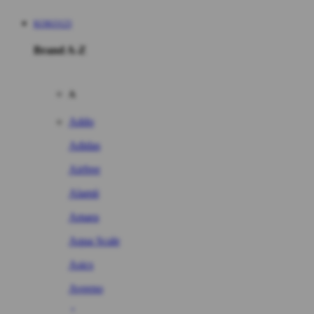
KOKO123
Brand A-Z
A
Addo
Adidas
Airfree
Alamii
Amara
Aqua Scale
Asics
Aveeno
Awan