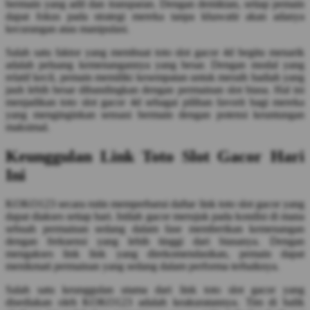
bermain yang adil dan transparan. Dengan demikian, setiap pemain
dapat fokus pada strategi mereka tanpa khawatir akan adanya
Twistshake
kecurangan atau manipulasi.
TY Toys
Salah satu faktor yang membuat toto slot gacor 4d begitu menarik
adalah peluang kemenangannya yang besar. Dengan modal yang
U
relatif kecil, pemain memiliki kesempatan untuk meraih hadiah yang
jauh lebih besar dibandingkan dengan permainan slot biasa. Hal ini
menjadikan toto slot gacor 4d sebagai pilihan favorit bagi mereka
yang menginginkan sensasi bermain dengan potensi keuntungan
V
maksimal.
Veja
Keunggulan Link Toto Slot Gacor Hari
Ini
Vitaflow
Vtech
KOKO123 secara rutin memperbarui daftar link toto slot gacor yang
dapat diakses setiap hari. Istilah gacor merujuk pada kondisi di mana
W
sebuah permainan sedang dalam fase memberikan kemenangan
dengan frekuensi yang lebih tinggi dari biasanya. Dengan
mengakses link link yang direkomendasikan, pemain dapat
Waterland
menikmati permainan yang sedang dalam performa terbaiknya.
Wellness
Salah satu keunggulan utama dari link toto slot gacor yang
disediakan oleh KOKO123 adalah keakuratannya. Tim di balik
X