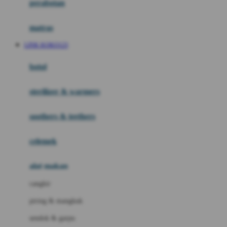
perabotan
Happy Tummy
Hauck
matras
Havaianas
LINK KOKO123
Hegen
botol
Hot Wheels
sterilizer & warmers
Hybrid
soothers & teethers
I
Inlacta DHA
celemek
Interlac
alat makan
Ivenet
cangkir
J
piring & mangkuk
Jack N Jill
sendok & garpu