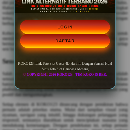
diri pada permainan dengan tema tema unik dan animasi yang halus.
Habanero menawarkan pengalaman bermain dengan tingkat
volatilitas yang bervariasi. Microgaming, sebagai salah satu provider
tertua, memiliki koleksi permainan yang sangat luas dengan
berbagai tema dan tingkat kesulitan.
LOGIN
Keberagaman ini memberikan kebebasan bagi pemain untuk
memilih permainan yang paling sesuai dengan selera dan gaya
DAFTAR
bermain mereka. Dengan banyaknya pilihan yang tersedia, setiap
sesi bermain terasa segar dan tidak membosankan.
Sensasi Hoki yang Selalu Dirasakan
KOKO123: Link Toto Slot Gacor 4D Hari Ini Dengan Sensasi Hoki
Situs Toto Slot Gampang Menang
Salah satu hal yang membuat KOKO123 begitu istimewa adalah
© COPYRIGHT 2026 KOKO123 - TIM KOKO IS BEK.
sensasi hoki yang selalu dirasakan oleh para pemainnya. Bukan
hanya tentang keberuntungan semata, tetapi juga tentang bagaimana
platform ini dirancang untuk memberikan pengalaman bermain yang
positif dan menguntungkan.
Setiap elemen di KOKO123 dirancang dengan pemikiran bahwa
pemain adalah prioritas utama. Mulai dari tampilan visual yang
nyaman, navigasi yang intuitif, hingga dukungan pelanggan yang
responsif, semuanya diarahkan untuk menciptakan suasana yang
mendukung kemenangan. Dengan pendekatan ini, setiap pemain