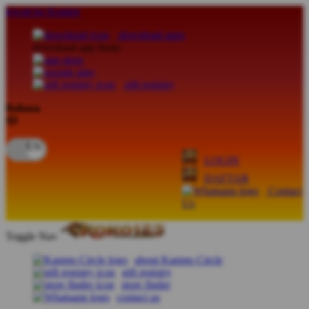
lewati ke Konten
download apps
download app from:
gift registry
Bahasa
ID
LOGIN
DAFTAR
Contact
Us
Toggle Nav
about Kanmo Circle
gift registry
store finder
contact us