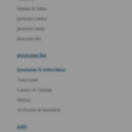
London Taxi
Shampo & Sabun
Love To Dream
perawatan rambut
perawatan mulut
M
perawatan diri
Magformers
Mama's Choice
perawatan ibu
Mamas&Papas
kesehatan & kebersihan
Mamaway
Tissue basah
Maxi Cosi
Laundry & Cleaning
Megabloks
Medical
Micro
Air Purifier & Humidifier
MiDeer
Mimi & Lula
potty
Mini Monkey