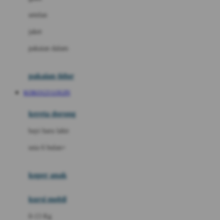
Dae Organics
setelan
Docare
jaket
Doona
pakaian dalam
Down To Earth
Drew
pakaian tidur
Dr. Brown's
KOKO123 LOGIN
E
kereta dorong
ELC
bayi baru lahir
Ergobaby
usia 6 bulan+
Expert Care
koper anak
Ezyroller
kursi mobil
F
0-13 Kg