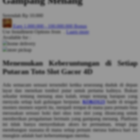
Gampang Menang
Q
Serendah
Rp 10.000
QV Baby
Earn
1.000.000
-
100.000.000
Bonus
Use Installment Options from
.
Laarn more
R
Available for :
home delivery
Real Shades
store pickup
Red Castle
Menemukan Keberuntungan di Setiap
Ribbon Madness
Putaran Toto Slot Gacor 4D
S
Ada semacam sensasi tersendiri ketika seseorang duduk di depan
layar dan menekan tombol putar untuk pertama kalinya. Bukan
Sebamed
sekadar tentang menang atau kalah, tetapi tentang harapan yang
menyala setiap kali gulungan berputar.
KOKO123
hadir di tengah
Silver Cross
momen momen seperti itu, menjadi tempat di mana para pemain bisa
merasakan sensasi hoki dari situs toto slot yang dirancang untuk
Simply Idea
memberikan pengalaman bermain yang gampang menang. Platform
ini tidak hanya menyediakan akses ke permainan, tetapi juga
Skip Hop
membangun suasana di mana setiap pemain merasa bahwa hari ini
Spectra
mungkin adalah hari keberuntungan mereka.