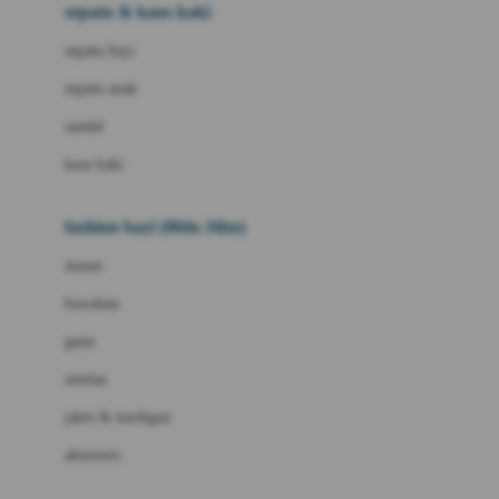
Beauty Barn
sepatu & kaus kaki
Bio Oil
sepatu bayi
Biolane
sepatu anak
Bite Fighters
sandal
Bizzi Growin
kaus kaki
Blackmores
fashion bayi (0bln-3thn)
Blooming Marvellous
atasan
Bonnels
bawahan
Bravado
gaun
Bruder
setelan
Brush Baby
jaket & kardigan
Buds Organics
aksesoris
Bugaboo
Buggygear