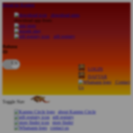
lewati ke Konten
download apps
download app from:
gift registry
Bahasa
ID
LOGIN
DAFTAR
Contact
Us
Toggle Nav
about Kanmo Circle
gift registry
store finder
contact us