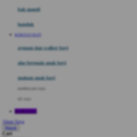
Moby
bak mandi
Momami
handuk
Mothercare
KOKO123 SLOT
Mustela
ayunan dan walker bayi
My Buddy Tag
My K
alas bermain anak bayi
N
mainan anak bayi
Naif
mothercare toys
Nike
elc toys
Nordic Natural
KOKO123
Nuby
Akun Saya
Nuna
Masuk
Cari