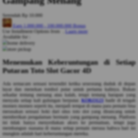
Gampang Menang
Q
Serendah
Rp 10.000
QV Baby
Earn
1.000.000
-
100.000.000
Bonus
Use Installment Options from
.
Laarn more
R
Available for :
home delivery
Real Shades
store pickup
Red Castle
Menemukan Keberuntungan di Setiap
Ribbon Madness
Putaran Toto Slot Gacor 4D
S
Ada semacam sensasi tersendiri ketika seseorang duduk di depan
layar dan menekan tombol putar untuk pertama kalinya. Bukan
Sebamed
sekadar tentang menang atau kalah, tetapi tentang harapan yang
menyala setiap kali gulungan berputar.
KOKO123
hadir di tengah
Silver Cross
momen momen seperti itu, menjadi tempat di mana para pemain bisa
merasakan sensasi hoki dari situs toto slot yang dirancang untuk
Simply Idea
memberikan pengalaman bermain yang gampang menang. Platform
ini tidak hanya menyediakan akses ke permainan, tetapi juga
Skip Hop
membangun suasana di mana setiap pemain merasa bahwa hari ini
Spectra
mungkin adalah hari keberuntungan mereka.