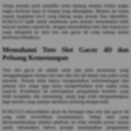
Squishmallows
Setiap pemain pasti memiliki cerita tentang momen ketika angka
angka berhenti tepat di tempat yang diharapkan. Momen itu terasa
Starbooks
seperti keajaiban kecil yang datang tanpa pernah bisa diprediksi.
KOKO123 hadir untuk membantu para pemain menemukan lebih
Stick-O
banyak momen seperti itu, dengan menyediakan link link terpercaya
yang mengarah ke situs toto slot gacor 4d yang sedang dalam
Stokke
performa terbaiknya.
Sudocrem
Memahami Toto Slot Gacor 4D dan
Sumimo
Peluang Kemenangan
Sunnylife
Toto slot gacor 4d adalah salah satu jenis permainan yang
Sun-Staches
menggabungkan elemen slot toto dan slot 4d dalam satu paket yang
menarik. Pemain tidak hanya mengandalkan keberuntungan dari
Swimava
putaran slot, tetapi juga harus memperhatikan pola angka yang
muncul. Kombinasi ini menciptakan pengalaman bermain yang
lebih kompleks dan menantang, tetapi juga lebih menguntungkan
T
bagi mereka yang mampu membaca peluang dengan baik.
Tommee Tippee
KOKO123 menyediakan akses ke berbagai situs toto slot gacor 4d
yang telah terverifikasi keamanannya. Setiap situs yang
Trunki
direkomendasikan melalui platform ini telah melalui proses kurasi
untuk memastikan bahwa pemain mendapatkan pengalaman
Tutti Bambini