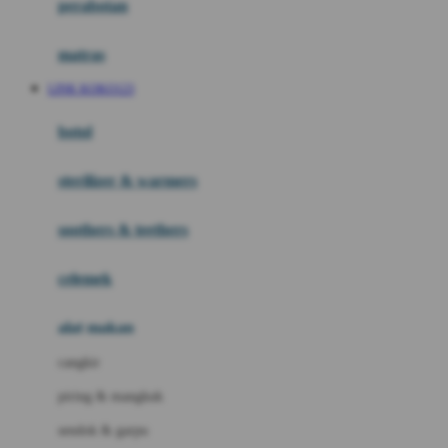
perabotan
Happy Tummy
Hauck
matras
Havaianas
LINK KOKO123
Hegen
botol
Hot Wheels
sterilizer & warmers
Hybrid
soothers & teethers
I
Inlacta DHA
celemek
Interlac
alat makan
Ivenet
cangkir
J
piring & mangkuk
Jack N Jill
sendok & garpu