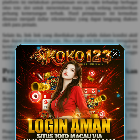
platform ini melakukan pemantauan secara rutin terhadap berbagai
situs toto slot untuk menentukan mana yang sedang memberikan
Xootz
peluang kemenangan terbaik. Hasil pemantauan ini kemudian
disusun menjadi daftar rekomendasi yang dapat langsung diakses
Y
oleh para pemain.
Selain itu, link link yang disediakan juga selalu dalam kondisi aktif
Yamatoya
dan dapat diakses kapan saja. Jika suatu saat link utama mengalami
kendala, tersedia link link alternatif yang siap digunakan. Hal ini
Z
memastikan bahwa pengalaman bermain tidak pernah terganggu
oleh masalah teknis di luar kendali pemain.
Zaxy
Provider Terkemuka yang Menghadirkan
Zoggs
Kualitas
0-9
Kualitas permainan di KOKO123 tidak terlepas dari kerja sama
4Moms
dengan berbagai provider terkemuka di industri toto slot. Provider
seperti Pragmatic Play, PG Soft, Habanero, dan Microgaming
59S
adalah beberapa contoh yang sering menjadi andalan. Setiap
provider memiliki keunggulan, baik dari segi tampilan visual, fitur
bonus, maupun mekanisme permainan.
Pragmatic Play dikenal dengan permainan yang memiliki grafis
memukau dan fitur bonus yang melimpah. PG Soft mengkhususkan