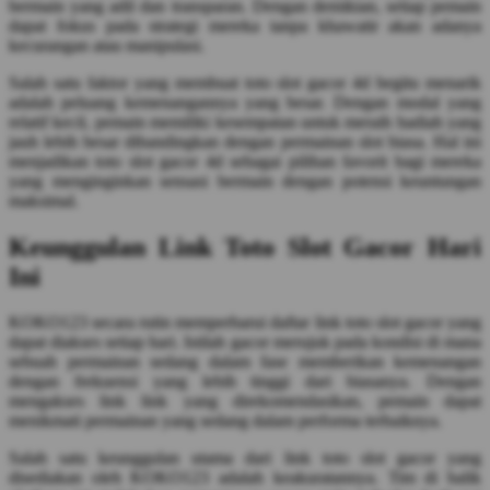
bermain yang adil dan transparan. Dengan demikian, setiap pemain
dapat fokus pada strategi mereka tanpa khawatir akan adanya
Twistshake
kecurangan atau manipulasi.
TY Toys
Salah satu faktor yang membuat toto slot gacor 4d begitu menarik
adalah peluang kemenangannya yang besar. Dengan modal yang
U
relatif kecil, pemain memiliki kesempatan untuk meraih hadiah yang
jauh lebih besar dibandingkan dengan permainan slot biasa. Hal ini
menjadikan toto slot gacor 4d sebagai pilihan favorit bagi mereka
yang menginginkan sensasi bermain dengan potensi keuntungan
V
maksimal.
Veja
Keunggulan Link Toto Slot Gacor Hari
Ini
Vitaflow
Vtech
KOKO123 secara rutin memperbarui daftar link toto slot gacor yang
dapat diakses setiap hari. Istilah gacor merujuk pada kondisi di mana
W
sebuah permainan sedang dalam fase memberikan kemenangan
dengan frekuensi yang lebih tinggi dari biasanya. Dengan
mengakses link link yang direkomendasikan, pemain dapat
Waterland
menikmati permainan yang sedang dalam performa terbaiknya.
Wellness
Salah satu keunggulan utama dari link toto slot gacor yang
disediakan oleh KOKO123 adalah keakuratannya. Tim di balik
X