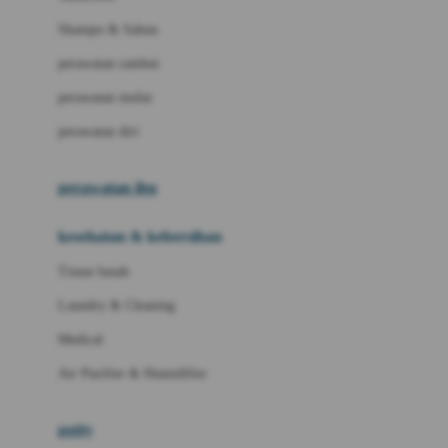
London Taxi
Shampo & Sabun
Love To Dream
perawatan rambut
perawatan mulut
M
perawatan diri
Magformers
Mama's Choice
perawatan ibu
Mamas&Papas
kesehatan & kebersihan
Mamaway
Tissue basah
Maxi Cosi
Laundry & Cleaning
Megabloks
Medical
Micro
Air Purifier & Humidifier
MiDeer
Mimi & Lula
potty
Mini Monkey