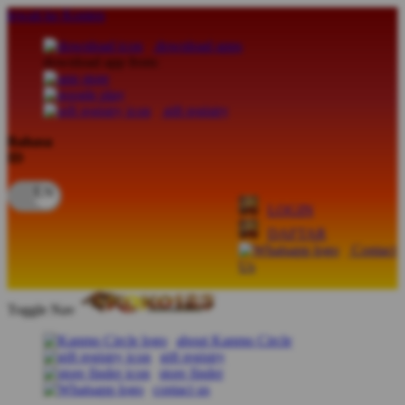
lewati ke Konten
download apps
download app from:
gift registry
Bahasa
ID
LOGIN
DAFTAR
Contact
Us
Toggle Nav
about Kanmo Circle
gift registry
store finder
contact us