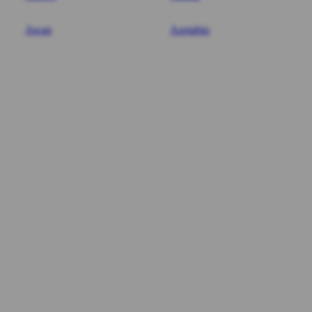
Awan
Azetabio