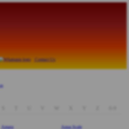
Contact Us
us
S
T
U
V
W
X
Y
Z
0-9
Amara
Aqua Scale