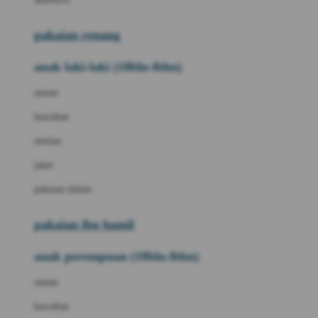
pakaian renang
anak laki-laki (18bln-8thn)
atasan
bawahan
setelan
jaket
pakaian dalam
pakaian ibu hamil
anak perempuan (18bln-8thn)
atasan
bawahan