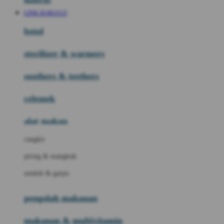
LINK KOKO123
botol
sterilizer & warmers
soothers & teethers
celemek
alat makan
cangkir
piring & mangkuk
sendok & garpu
pengolah makanan
makanan & multivitamin