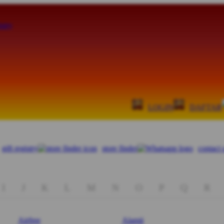
istry
LOGIN
DAFTAR
gift registry
store finder
contact 
I
J
K
L
M
N
O
P
Q
R
Airfree
Alamii