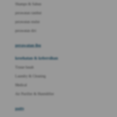
London Taxi
Shampo & Sabun
Love To Dream
perawatan rambut
perawatan mulut
M
perawatan diri
Magformers
Mama's Choice
perawatan ibu
Mamas&Papas
kesehatan & kebersihan
Mamaway
Tissue basah
Maxi Cosi
Laundry & Cleaning
Megabloks
Medical
Micro
Air Purifier & Humidifier
MiDeer
Mimi & Lula
potty
Mini Monkey