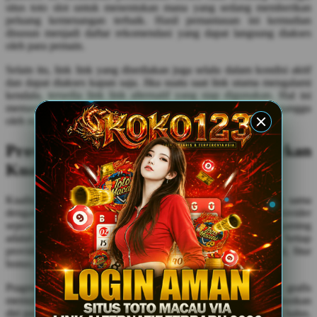
situs toto slot untuk menentukan mana yang sedang memberikan
Xootz
peluang kemenangan terbaik. Hasil pemantauan ini kemudian
disusun menjadi daftar rekomendasi yang dapat langsung diakses
Y
oleh para pemain.
Selain itu, link link yang disediakan juga selalu dalam kondisi aktif
Yamatoya
dan dapat diakses kapan saja. Jika suatu saat link utama mengalami
kendala, tersedia link link alternatif yang siap digunakan. Hal ini
Z
memastikan bahwa pengalaman bermain tidak pernah terganggu
oleh masalah teknis di luar kendali pemain.
Zaxy
Provider Terkemuka yang Menghadirkan
Zoggs
Kualitas
0-9
Kualitas permainan di KOKO123 tidak terlepas dari kerja sama
4Moms
dengan berbagai provider terkemuka di industri toto slot. Provider
seperti Pragmatic Play, PG Soft, Habanero, dan Microgaming
59S
adalah beberapa contoh yang sering menjadi andalan. Setiap
provider memiliki keunggulan, baik dari segi tampilan visual, fitur
bonus, maupun mekanisme permainan.
Pragmatic Play dikenal dengan permainan yang memiliki grafis
memukau dan fitur bonus yang melimpah. PG Soft mengkhususkan
diri pada permainan dengan tema tema unik dan animasi yang halus.