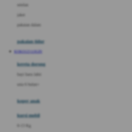
Dae Organics
setelan
Docare
jaket
Doona
pakaian dalam
Down To Earth
Drew
pakaian tidur
Dr. Brown's
KOKO123 LOGIN
E
kereta dorong
ELC
bayi baru lahir
Ergobaby
usia 6 bulan+
Expert Care
koper anak
Ezyroller
kursi mobil
F
0-13 Kg
Felt So Sweet