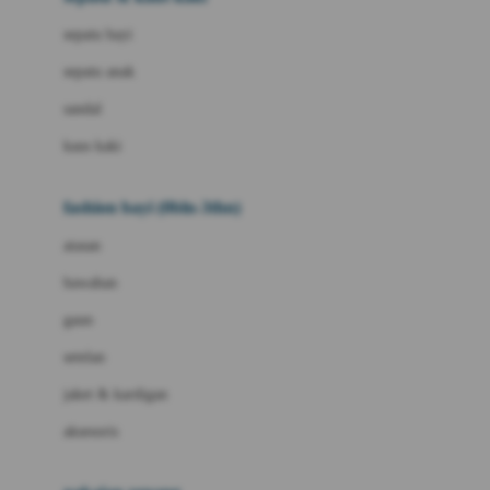
Bio Oil
sepatu bayi
Biolane
sepatu anak
Bite Fighters
sandal
Bizzi Growin
kaus kaki
Blackmores
fashion bayi (0bln-3thn)
Blooming Marvellous
atasan
Bonnels
bawahan
Bravado
gaun
Bruder
setelan
Brush Baby
jaket & kardigan
Buds Organics
aksesoris
Bugaboo
Buggygear