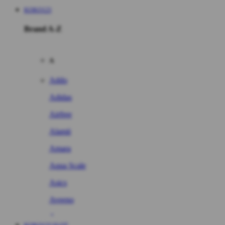
KOKO123
Brand A-Z
A
Addo
Adidas
Airfree
Alamii
Amara
Aqua Scale
Asics
Aveeno
Awan