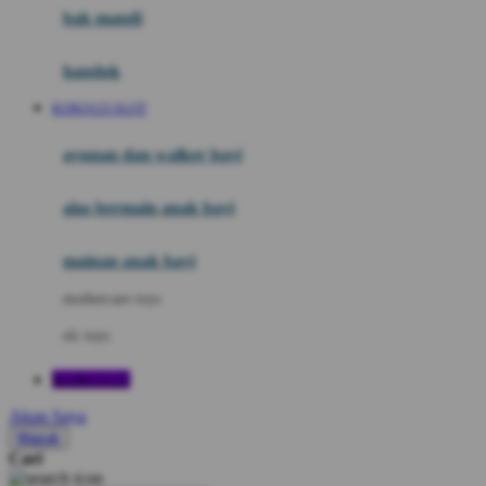
Moby
bak mandi
Momami
handuk
Mothercare
KOKO123 SLOT
Mustela
ayunan dan walker bayi
My Buddy Tag
My K
alas bermain anak bayi
N
mainan anak bayi
Naif
mothercare toys
Nike
elc toys
Nordic Natural
KOKO123
Nuby
Akun Saya
Nuna
Masuk
Cari
O