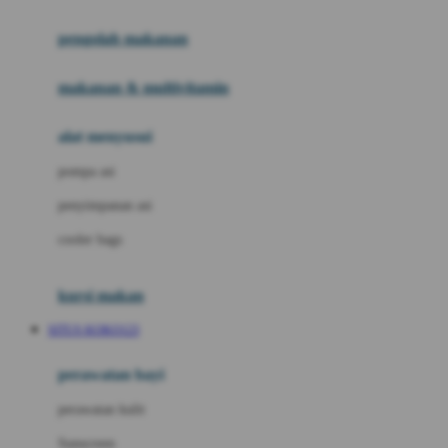
Joie
pengolah makanan
Joolz
Jujube
makanan & multivitamin
K
alat menyusui
Kiddycuts
pompa asi
Kumon
penyimpanan asi
L
cooler bags
Leapfrog
kursi makan
Leclerc
SITUS KOKO123
Lee Vierra
Lillebaby
perawatan bayi
Little Bird Told Me
perawatan kulit
Little Miss Janis
Sunscreen