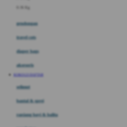
Felt So Sweet
0-36 Kg
Fisher Price
Flipper
gendongan
Friends Of Sally
travel cots
G
diaper bags
Gb
Geko
aksesoris
Graco
KOKO123 DAFTAR
Gund
selimut
H
bantal & sprei
Habbie
Haenim
ranjang bayi & balita
Happy Horse