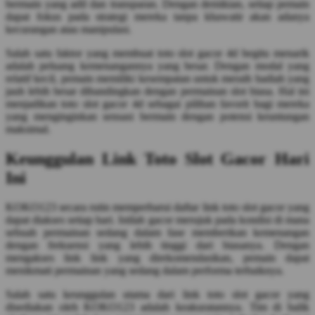
bermain yang adil dan transparan. Dengan demikian, setiap pemain
dapat fokus pada strategi mereka tanpa khawatir akan adanya
Twistshake
kecurangan atau manipulasi.
TY Toys
Salah satu faktor yang membuat toto slot gacor 4d begitu menarik
adalah peluang kemenangannya yang besar. Dengan modal yang
U
relatif kecil, pemain memiliki kesempatan untuk meraih hadiah yang
jauh lebih besar dibandingkan dengan permainan slot biasa. Hal ini
menjadikan toto slot gacor 4d sebagai pilihan favorit bagi mereka
yang menginginkan sensasi bermain dengan potensi keuntungan
V
maksimal.
Veja
Keunggulan Link Toto Slot Gacor Hari
Ini
Vitaflow
Vtech
KOKO123 secara rutin memperbarui daftar link toto slot gacor yang
dapat diakses setiap hari. Istilah gacor merujuk pada kondisi di mana
W
sebuah permainan sedang dalam fase memberikan kemenangan
dengan frekuensi yang lebih tinggi dari biasanya. Dengan
mengakses link link yang direkomendasikan, pemain dapat
Waterland
menikmati permainan yang sedang dalam performa terbaiknya.
Wellness
Salah satu keunggulan utama dari link toto slot gacor yang
disediakan oleh KOKO123 adalah keakuratannya. Tim di balik
X