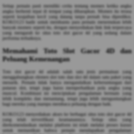
Squishmallows
Setiap pemain pasti memiliki cerita tentang momen ketika angka
angka berhenti tepat di tempat yang diharapkan. Momen itu terasa
Starbooks
seperti keajaiban kecil yang datang tanpa pernah bisa diprediksi.
KOKO123 hadir untuk membantu para pemain menemukan lebih
Stick-O
banyak momen seperti itu, dengan menyediakan link link terpercaya
yang mengarah ke situs toto slot gacor 4d yang sedang dalam
Stokke
performa terbaiknya.
Sudocrem
Memahami Toto Slot Gacor 4D dan
Sumimo
Peluang Kemenangan
Sunnylife
Toto slot gacor 4d adalah salah satu jenis permainan yang
Sun-Staches
menggabungkan elemen slot toto dan slot 4d dalam satu paket yang
menarik. Pemain tidak hanya mengandalkan keberuntungan dari
Swimava
putaran slot, tetapi juga harus memperhatikan pola angka yang
muncul. Kombinasi ini menciptakan pengalaman bermain yang
lebih kompleks dan menantang, tetapi juga lebih menguntungkan
T
bagi mereka yang mampu membaca peluang dengan baik.
Tommee Tippee
KOKO123 menyediakan akses ke berbagai situs toto slot gacor 4d
yang telah terverifikasi keamanannya. Setiap situs yang
Trunki
direkomendasikan melalui platform ini telah melalui proses kurasi
untuk memastikan bahwa pemain mendapatkan pengalaman
Tutti Bambini