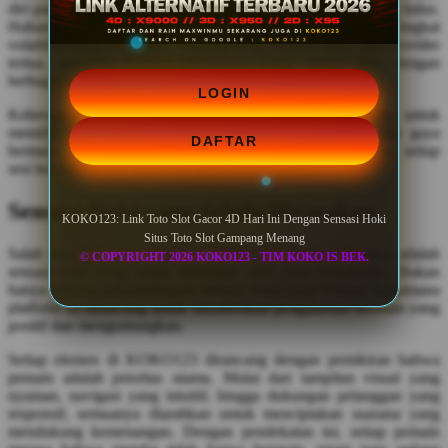
diri pada permainan dengan tema tema unik dan animasi yang halus.
Habanero menawarkan pengalaman bermain dengan tingkat
volatilitas yang bervariasi. Microgaming, sebagai salah satu provider
tertua, memiliki koleksi permainan yang sangat luas dengan
berbagai tema dan tingkat kesulitan.
LOGIN
Keberagaman ini memberikan kebebasan bagi pemain untuk
memilih permainan yang paling sesuai dengan selera dan gaya
DAFTAR
bermain mereka. Dengan banyaknya pilihan yang tersedia, setiap
sesi bermain terasa segar dan tidak membosankan.
Sensasi Hoki yang Selalu Dirasakan
KOKO123: Link Toto Slot Gacor 4D Hari Ini Dengan Sensasi Hoki
Situs Toto Slot Gampang Menang
Salah satu hal yang membuat KOKO123 begitu istimewa adalah
© COPYRIGHT 2026 KOKO123 - TIM KOKO IS BEK.
sensasi hoki yang selalu dirasakan oleh para pemainnya. Bukan
hanya tentang keberuntungan semata, tetapi juga tentang bagaimana
platform ini dirancang untuk memberikan pengalaman bermain yang
positif dan menguntungkan.
Setiap elemen di KOKO123 dirancang dengan pemikiran bahwa
pemain adalah prioritas utama. Mulai dari tampilan visual yang
nyaman, navigasi yang intuitif, hingga dukungan pelanggan yang
responsif, semuanya diarahkan untuk menciptakan suasana yang
mendukung kemenangan. Dengan pendekatan ini, setiap pemain