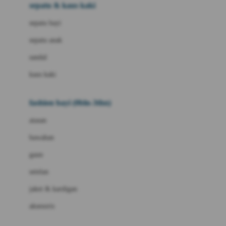
Beauty Barn
sepatu & kaus kaki
Bio Oil
sepatu bayi
Biolane
sepatu anak
Bite Fighters
sandal
Bizzi Growin
kaus kaki
Blackmores
fashion bayi (0bln-3thn)
Blooming Marvellous
atasan
Bonnels
bawahan
Bravado
gaun
Bruder
setelan
Brush Baby
jaket & kardigan
Buds Organics
aksesoris
Bugaboo
Buggygear