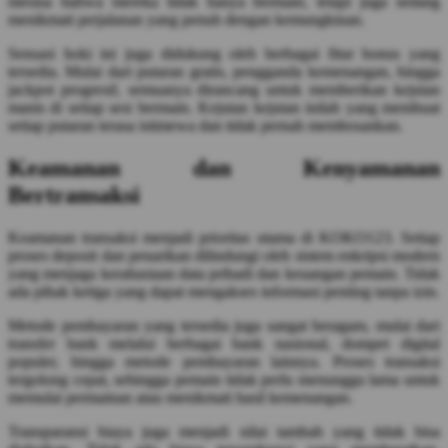
merasa bahwa mereka tidak hanya bermain, tetapi juga sedang
menikmati perjalanan yang penuh dengan kemungkinan.
Sensasi hoki ini juga didukung oleh berbagai fitur bonus yang
tersedia. Mulai dari putaran gratis, pengganda kemenangan, hingga
jackpot progresif, semuanya dirancang untuk memberikan kejutan
manis di setiap sesi bermain. Kejutan kejutan inilah yang membuat
setiap putaran terasa istimewa dan tidak pernah membosankan.
Keamanan dan Kenyamanan
Bertransaksi
Keamanan transaksi menjadi prioritas utama di KOKO123. Setiap
proses deposit dan penarikan dilindungi oleh sistem enkripsi modern
yang menjaga kerahasiaan data pribadi dan keuangan pemain. Tidak
ada pihak ketiga yang dapat mengakses informasi penting tanpa izin.
Metode pembayaran yang tersedia juga sangat beragam, mulai dari
transfer bank melalui berbagai bank nasional, dompet digital
populer, hingga metode pembayaran lainnya. Proses transaksi
tergolong cepat, sehingga pemain tidak perlu menunggu lama untuk
memulai permainan atau menikmati hasil kemenangan.
Transparansi biaya juga menjadi nilai tambah yang tidak bisa