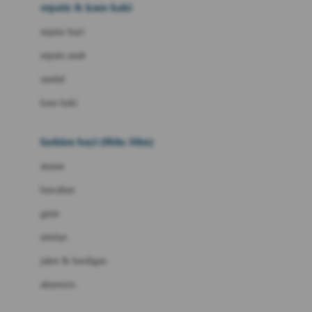
Beauty Barn
sepatu & kaus kaki
Bio Oil
sepatu bayi
Biolane
sepatu anak
Bite Fighters
sandal
Bizzi Growin
kaus kaki
Blackmores
fashion bayi (0bln-3thn)
Blooming Marvellous
atasan
Bonnels
bawahan
Bravado
gaun
Bruder
setelan
Brush Baby
jaket & kardigan
Buds Organics
aksesoris
Bugaboo
Buggygear