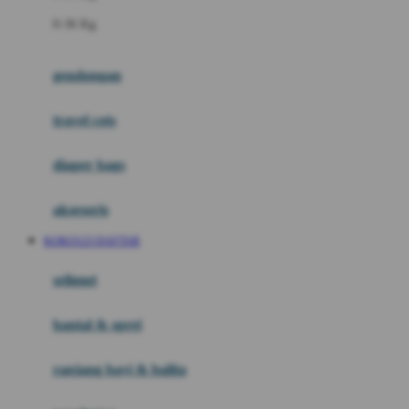
Felt So Sweet
0-36 Kg
Fisher Price
Flipper
gendongan
Friends Of Sally
travel cots
G
diaper bags
Gb
Geko
aksesoris
Graco
KOKO123 DAFTAR
Gund
selimut
H
bantal & sprei
Habbie
Haenim
ranjang bayi & balita
Happy Horse