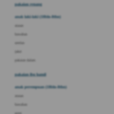
pakaian renang
Bumkins
anak laki-laki (18bln-8thn)
C
atasan
Cetaphil
bawahan
Chicco
setelan
Childlife
jaket
Clevamama
pakaian dalam
Cocolatte
Cottonseeds
pakaian ibu hamil
Cozy N Safe
anak perempuan (18bln-8thn)
Crane
atasan
Cybex
bawahan
D
gaun