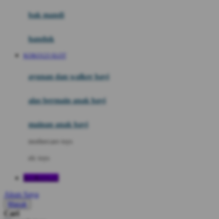
Moby
bak mandi
Momami
handuk
Mothercare
KOKO123 SLOT
Mustela
ayunan dan walker bayi
My Buddy Tag
My K
alas bermain anak bayi
N
mainan anak bayi
Naif
mothercare toys
Nike
elc toys
Nordic Natural
KOKO123
Nuby
Akun Saya
Nuna
Masuk
Cari