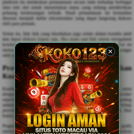
platform ini melakukan pemantauan secara rutin terhadap berbagai
situs toto slot untuk menentukan mana yang sedang memberikan
Xootz
peluang kemenangan terbaik. Hasil pemantauan ini kemudian
disusun menjadi daftar rekomendasi yang dapat langsung diakses
Y
oleh para pemain.
Selain itu, link link yang disediakan juga selalu dalam kondisi aktif
Yamatoya
dan dapat diakses kapan saja. Jika suatu saat link utama mengalami
kendala, tersedia link link alternatif yang siap digunakan. Hal ini
Z
memastikan bahwa pengalaman bermain tidak pernah terganggu
oleh masalah teknis di luar kendali pemain.
Zaxy
Provider Terkemuka yang Menghadirkan
Zoggs
Kualitas
0-9
Kualitas permainan di KOKO123 tidak terlepas dari kerja sama
4Moms
dengan berbagai provider terkemuka di industri toto slot. Provider
seperti Pragmatic Play, PG Soft, Habanero, dan Microgaming
59S
adalah beberapa contoh yang sering menjadi andalan. Setiap
provider memiliki keunggulan, baik dari segi tampilan visual, fitur
bonus, maupun mekanisme permainan.
Pragmatic Play dikenal dengan permainan yang memiliki grafis
memukau dan fitur bonus yang melimpah. PG Soft mengkhususkan