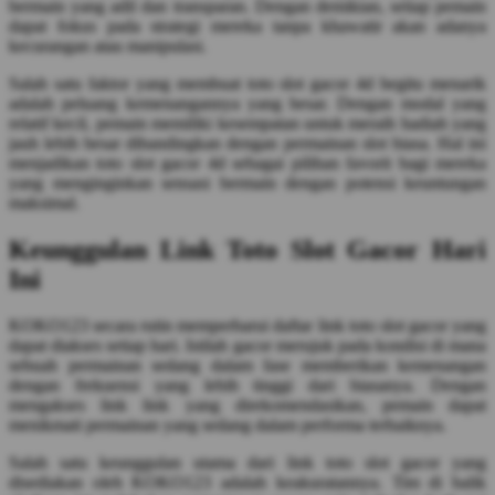
bermain yang adil dan transparan. Dengan demikian, setiap pemain
dapat fokus pada strategi mereka tanpa khawatir akan adanya
Twistshake
kecurangan atau manipulasi.
TY Toys
Salah satu faktor yang membuat toto slot gacor 4d begitu menarik
adalah peluang kemenangannya yang besar. Dengan modal yang
U
relatif kecil, pemain memiliki kesempatan untuk meraih hadiah yang
jauh lebih besar dibandingkan dengan permainan slot biasa. Hal ini
menjadikan toto slot gacor 4d sebagai pilihan favorit bagi mereka
yang menginginkan sensasi bermain dengan potensi keuntungan
V
maksimal.
Veja
Keunggulan Link Toto Slot Gacor Hari
Ini
Vitaflow
Vtech
KOKO123 secara rutin memperbarui daftar link toto slot gacor yang
dapat diakses setiap hari. Istilah gacor merujuk pada kondisi di mana
W
sebuah permainan sedang dalam fase memberikan kemenangan
dengan frekuensi yang lebih tinggi dari biasanya. Dengan
mengakses link link yang direkomendasikan, pemain dapat
Waterland
menikmati permainan yang sedang dalam performa terbaiknya.
Wellness
Salah satu keunggulan utama dari link toto slot gacor yang
disediakan oleh KOKO123 adalah keakuratannya. Tim di balik
X