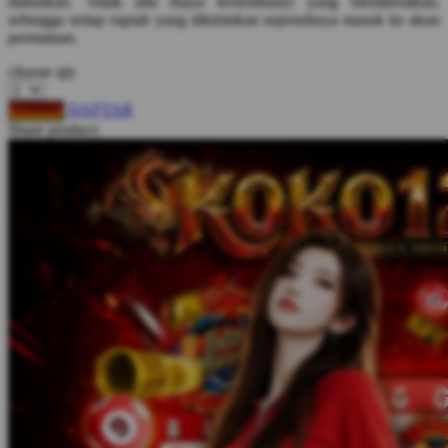
diabaikan. Tidak ada biaya tersembunyi yang memberatkan,
sehingga setiap rupiah yang dikirimkan sepenuhnya masuk ke akun
permainan.
choose qty
DAFTAR
LOGIN
Share product: