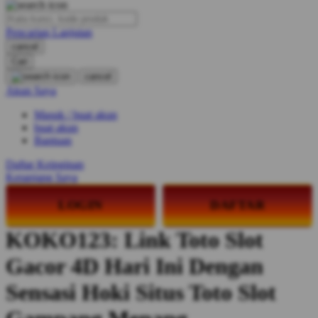
O
Pencarian Lanjutan
Oh Ma Grain
cancel
Okiedog
Cari
cancel
P
Akun Saya
Masuk / buat akun
Peachy
buat akun
Phil & Ted's
Bantuan
Philips Avent
Daftar Keinginan
Keranjang Saya
Pigeon
LOGIN
DAFTAR
Playgro
KOKO123: Link Toto Slot
Poled Global
Gacor 4D Hari Ini Dengan
Ponycycle
Puma
Sensasi Hoki Situs Toto Slot
Pureats