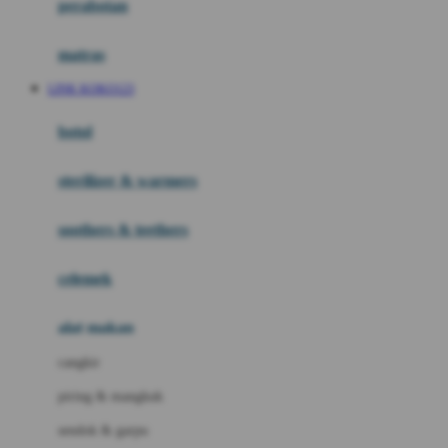
perabotan
Happy Tummy
Hauck
matras
Havaianas
LINK KOKO123
Hegen
botol
Hot Wheels
sterilizer & warmers
Hybrid
soothers & teethers
I
Inlacta DHA
celemek
Interlac
alat makan
Ivenet
cangkir
J
piring & mangkuk
Jack N Jill
sendok & garpu