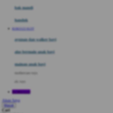
Moby
bak mandi
Momami
handuk
Mothercare
KOKO123 SLOT
Mustela
ayunan dan walker bayi
My Buddy Tag
My K
alas bermain anak bayi
N
mainan anak bayi
Naif
mothercare toys
Nike
elc toys
Nordic Natural
KOKO123
Nuby
Akun Saya
Nuna
Masuk
Cari