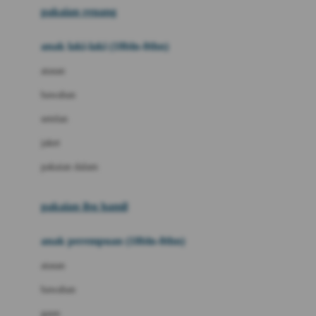
pakaian renang
Bumkins
anak laki-laki (18bln-8thn)
C
atasan
Cetaphil
bawahan
Chicco
setelan
Childlife
jaket
Clevamama
pakaian dalam
Cocolatte
Cottonseeds
pakaian ibu hamil
Cozy N Safe
anak perempuan (18bln-8thn)
Crane
atasan
Cybex
bawahan
D
gaun