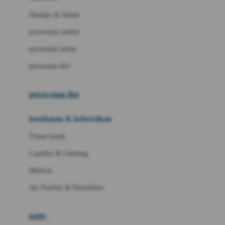
London Taxi
Shampo & Sabun
Love To Dream
perawatan rambut
perawatan mulut
M
perawatan diri
Magformers
Mama's Choice
perawatan ibu
Mamas&Papas
kesehatan & kebersihan
Mamaway
Tissue basah
Maxi Cosi
Laundry & Cleaning
Megabloks
Medical
Micro
Air Purifier & Humidifier
MiDeer
Mimi & Lula
potty
Mini Monkey