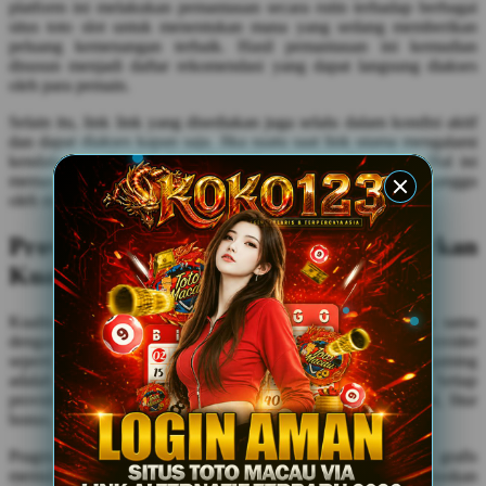
platform ini melakukan pemantauan secara rutin terhadap berbagai
situs toto slot untuk menentukan mana yang sedang memberikan
Xootz
peluang kemenangan terbaik. Hasil pemantauan ini kemudian
disusun menjadi daftar rekomendasi yang dapat langsung diakses
Y
oleh para pemain.
Selain itu, link link yang disediakan juga selalu dalam kondisi aktif
Yamatoya
dan dapat diakses kapan saja. Jika suatu saat link utama mengalami
kendala, tersedia link link alternatif yang siap digunakan. Hal ini
Z
memastikan bahwa pengalaman bermain tidak pernah terganggu
oleh masalah teknis di luar kendali pemain.
Zaxy
Provider Terkemuka yang Menghadirkan
Zoggs
Kualitas
0-9
Kualitas permainan di KOKO123 tidak terlepas dari kerja sama
4Moms
dengan berbagai provider terkemuka di industri toto slot. Provider
seperti Pragmatic Play, PG Soft, Habanero, dan Microgaming
59S
adalah beberapa contoh yang sering menjadi andalan. Setiap
provider memiliki keunggulan, baik dari segi tampilan visual, fitur
bonus, maupun mekanisme permainan.
Pragmatic Play dikenal dengan permainan yang memiliki grafis
memukau dan fitur bonus yang melimpah. PG Soft mengkhususkan