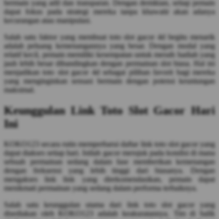
bermain yang adil dan transparan. Dengan demikian, setiap pemain
dapat fokus pada strategi mereka tanpa khawatir akan adanya
Twistshake
kecurangan atau manipulasi.
TY Toys
Salah satu faktor yang membuat toto slot gacor 4d begitu menarik
adalah peluang kemenangannya yang besar. Dengan modal yang
U
relatif kecil, pemain memiliki kesempatan untuk meraih hadiah yang
jauh lebih besar dibandingkan dengan permainan slot biasa. Hal ini
menjadikan toto slot gacor 4d sebagai pilihan favorit bagi mereka
yang menginginkan sensasi bermain dengan potensi keuntungan
V
maksimal.
Veja
Keunggulan Link Toto Slot Gacor Hari
Ini
Vitaflow
Vtech
KOKO123 secara rutin memperbarui daftar link toto slot gacor yang
dapat diakses setiap hari. Istilah gacor merujuk pada kondisi di mana
W
sebuah permainan sedang dalam fase memberikan kemenangan
dengan frekuensi yang lebih tinggi dari biasanya. Dengan
mengakses link link yang direkomendasikan, pemain dapat
Waterland
menikmati permainan yang sedang dalam performa terbaiknya.
Wellness
Salah satu keunggulan utama dari link toto slot gacor yang
disediakan oleh KOKO123 adalah keakuratannya. Tim di balik
X