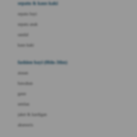
Beauty Barn
sepatu & kaus kaki
Bio Oil
sepatu bayi
Biolane
sepatu anak
Bite Fighters
sandal
Bizzi Growin
kaus kaki
Blackmores
fashion bayi (0bln-3thn)
Blooming Marvellous
atasan
Bonnels
bawahan
Bravado
gaun
Bruder
setelan
Brush Baby
jaket & kardigan
Buds Organics
aksesoris
Bugaboo
Buggygear