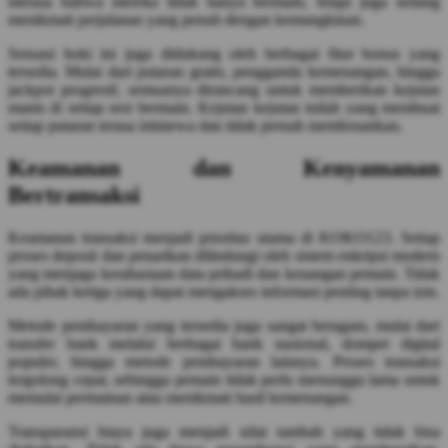
merasa bahwa mereka tidak hanya bermain, tetapi juga sedang
menikmati perjalanan yang penuh dengan kemungkinan.
Sensasi hoki ini juga didukung oleh berbagai fitur bonus yang
tersedia. Mulai dari putaran gratis, pengganda kemenangan, hingga
jackpot progresif, semuanya dirancang untuk memberikan kejutan
manis di setiap sesi bermain. Kejutan kejutan inilah yang membuat
setiap putaran terasa istimewa dan tidak pernah membosankan.
Keamanan dan Kenyamanan
Bertransaksi
Keamanan transaksi menjadi prioritas utama di KOKO123. Setiap
proses deposit dan penarikan dilindungi oleh sistem enkripsi modern
yang menjaga kerahasiaan data pribadi dan keuangan pemain. Tidak
ada pihak ketiga yang dapat mengakses informasi penting tanpa izin.
Metode pembayaran yang tersedia juga sangat beragam, mulai dari
transfer bank melalui berbagai bank nasional, dompet digital
populer, hingga metode pembayaran lainnya. Proses transaksi
tergolong cepat, sehingga pemain tidak perlu menunggu lama untuk
memulai permainan atau menikmati hasil kemenangan.
Transparansi biaya juga menjadi nilai tambah yang tidak bisa