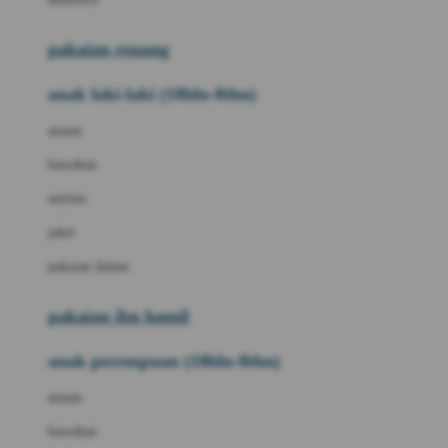
pakaian renang
anak laki-laki (18bln-8thn)
atasan
bawahan
setelan
jaket
pakaian dalam
pakaian ibu hamil
anak perempuan (18bln-8thn)
atasan
bawahan