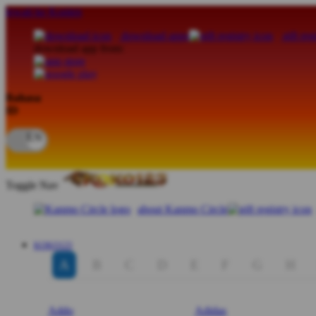
lewati ke Konten
download apps
gift reg
download app from:
Bahasa
ID
Toggle Nav
about Kanmo Circle
KOKO123
A
B
C
D
E
F
G
H
Addo
Adidas