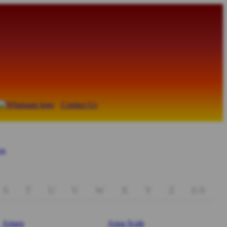
Contact Us
us
S
T
U
V
W
X
Y
Z
0-9
Amara
Aqua Scale