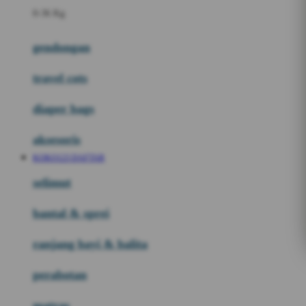
0-36 Kg
gendongan
travel cots
diaper bags
aksesoris
KOKO123 DAFTAR
selimut
bantal & sprei
ranjang bayi & balita
perabotan
matras