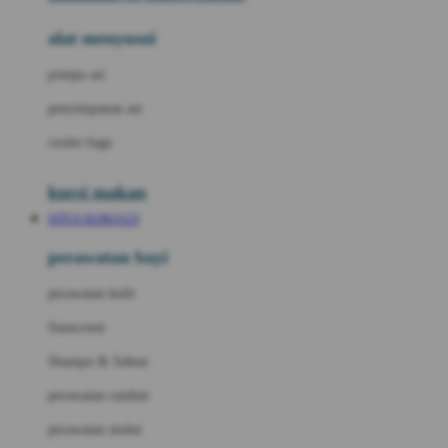
alat menyusui
pompa asi
penyimpanan asi
cooler bags
kursi makan
SITUS KOKO123
perawatan bayi
perawatan kulit
Sunscreen
Shampo & Sabun
perawatan rambut
perawatan mulut