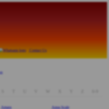
Contact Us
us
S
T
U
V
W
X
Y
Z
0-9
Amara
Aqua Scale