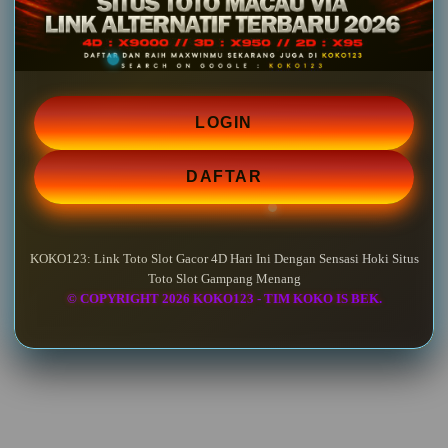
LOGIN
DAFTAR
KOKO123: Link Toto Slot Gacor 4D Hari Ini Dengan Sensasi Hoki Situs
Toto Slot Gampang Menang
© COPYRIGHT 2026 KOKO123 - TIM KOKO IS BEK.