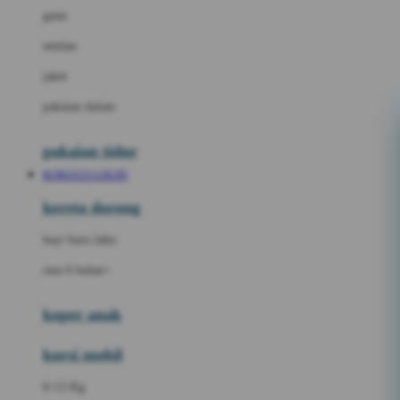
gaun
setelan
jaket
pakaian dalam
pakaian tidur
KOKO123 LOGIN
kereta dorong
bayi baru lahir
usia 6 bulan+
koper anak
kursi mobil
0-13 Kg