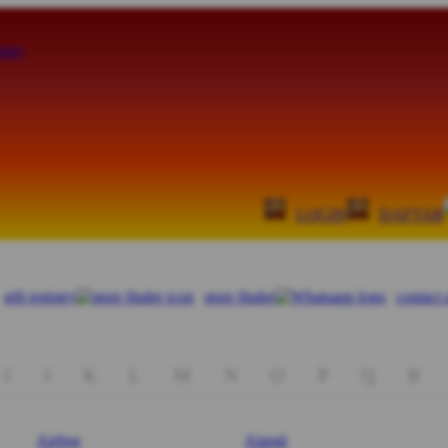
istry
LOGIN
DAFTAR
gift registry
store finder
contact 
I
J
K
L
M
N
O
P
Q
R
Airfree
Alamii