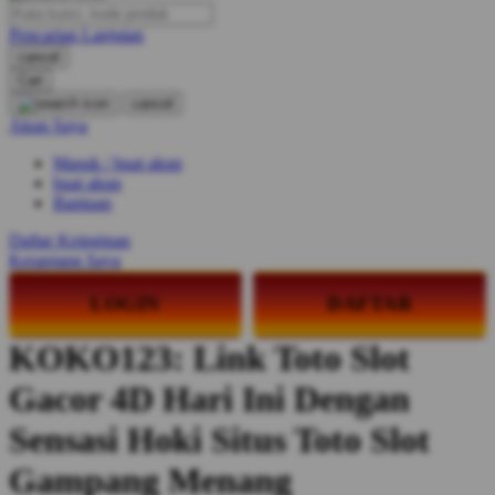
Pencarian Lanjutan
Oh Ma Grain
cancel
Okiedog
Cari
cancel
P
Akun Saya
Masuk / buat akun
Peachy
buat akun
Phil & Ted's
Bantuan
Philips Avent
Daftar Keinginan
Keranjang Saya
Pigeon
LOGIN
DAFTAR
Playgro
KOKO123: Link Toto Slot
Poled Global
Gacor 4D Hari Ini Dengan
Ponycycle
Puma
Sensasi Hoki Situs Toto Slot
Pureats
Gampang Menang