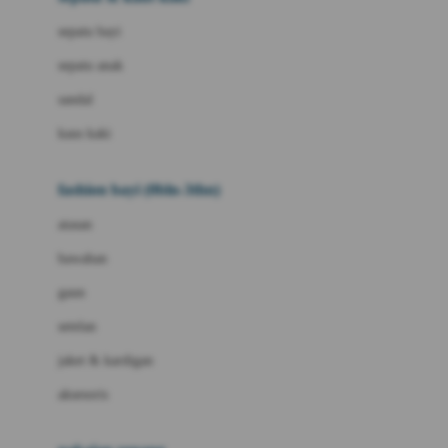
Bio Oil
sepatu bayi
Biolane
sepatu anak
Bite Fighters
sandal
Bizzi Growin
kaus kaki
Blackmores
fashion bayi (0bln-3thn)
Blooming Marvellous
atasan
Bonnels
bawahan
Bravado
gaun
Bruder
setelan
Brush Baby
jaket & kardigan
Buds Organics
aksesoris
Bugaboo
Buggygear