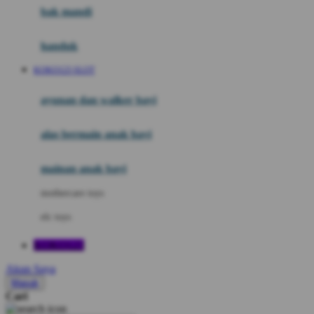
Moby
bak mandi
Momami
handuk
Mothercare
KOKO123 SLOT
Mustela
ayunan dan walker bayi
My Buddy Tag
My K
alas bermain anak bayi
N
mainan anak bayi
Naif
mothercare toys
Nike
elc toys
Nordic Natural
KOKO123
Nuby
Akun Saya
Nuna
Masuk
Cari
O