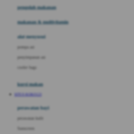
pengolah makanan
Joolz
Jujube
makanan & multivitamin
K
alat menyusui
Kiddycuts
pompa asi
Kumon
penyimpanan asi
L
cooler bags
Leapfrog
kursi makan
Leclerc
SITUS KOKO123
Lee Vierra
Lillebaby
perawatan bayi
Little Bird Told Me
perawatan kulit
Little Miss Janis
Sunscreen