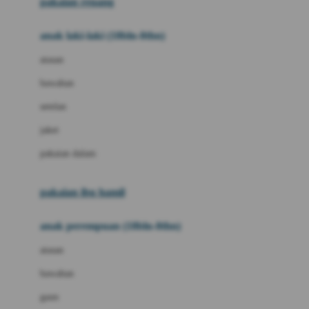
pakaian renang
Bumkins
anak laki-laki (18bln-8thn)
C
atasan
Cetaphil
bawahan
Chicco
setelan
Childlife
jaket
Clevamama
pakaian dalam
Cocolatte
Cottonseeds
pakaian ibu hamil
Cozy N Safe
anak perempuan (18bln-8thn)
Crane
atasan
Cybex
bawahan
D
gaun