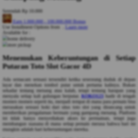
Q
Serendah
Rp 10.000
QV Baby
Earn
1.000.000
-
100.000.000
Bonus
Use Installment Options from
.
Laarn more
R
Available for :
home delivery
Real Shades
store pickup
Red Castle
Menemukan Keberuntungan di Setiap
Ribbon Madness
Putaran Toto Slot Gacor 4D
S
Ada semacam sensasi tersendiri ketika seseorang duduk di depan
layar dan menekan tombol putar untuk pertama kalinya. Bukan
Sebamed
sekadar tentang menang atau kalah, tetapi tentang harapan yang
menyala setiap kali gulungan berputar.
KOKO123
hadir di tengah
Silver Cross
momen momen seperti itu, menjadi tempat di mana para pemain bisa
merasakan sensasi hoki dari situs toto slot yang dirancang untuk
Simply Idea
memberikan pengalaman bermain yang gampang menang. Platform
ini tidak hanya menyediakan akses ke permainan, tetapi juga
Skip Hop
membangun suasana di mana setiap pemain merasa bahwa hari ini
Spectra
mungkin adalah hari keberuntungan mereka.