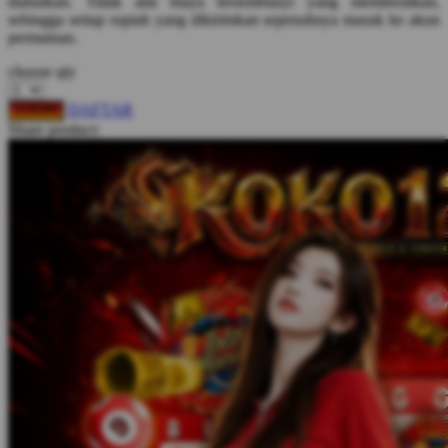
diabaikan. Tidak ada biaya tersembunyi yang memberatkan,
sehingga setiap rupiah yang dikirimkan sepenuhnya masuk ke akun
permainan.
choose qty
DAFTAR
LOGIN
Share product: