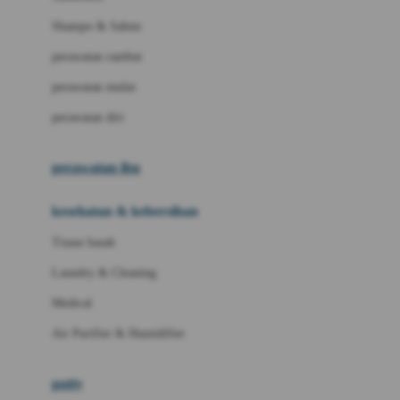
London Taxi
Shampo & Sabun
Love To Dream
perawatan rambut
perawatan mulut
M
perawatan diri
Magformers
Mama's Choice
perawatan ibu
Mamas&Papas
kesehatan & kebersihan
Mamaway
Tissue basah
Maxi Cosi
Laundry & Cleaning
Megabloks
Medical
Micro
Air Purifier & Humidifier
MiDeer
Mimi & Lula
potty
Mini Monkey