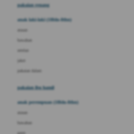
pakaian renang
Bumkins
anak laki-laki (18bln-8thn)
C
atasan
Cetaphil
bawahan
Chicco
setelan
Childlife
jaket
Clevamama
pakaian dalam
Cocolatte
Cottonseeds
pakaian ibu hamil
Cozy N Safe
anak perempuan (18bln-8thn)
Crane
atasan
Cybex
bawahan
D
gaun