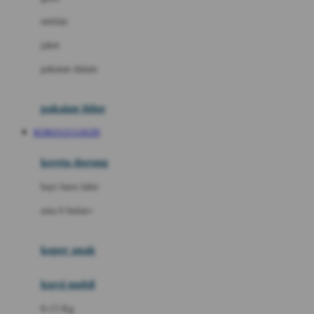
Dae Organics
setelan
Docare
jaket
Doona
pakaian dalam
Down To Earth
Drew
pakaian tidur
Dr. Brown's
KOKO123 LOGIN
E
kereta dorong
ELC
bayi baru lahir
Ergobaby
usia 6 bulan+
Expert Care
koper anak
Ezyroller
kursi mobil
F
0-13 Kg