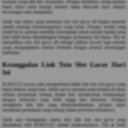
bermain yang adil dan transparan. Dengan demikian, setiap pemain
dapat fokus pada strategi mereka tanpa khawatir akan adanya
Twistshake
kecurangan atau manipulasi.
TY Toys
Salah satu faktor yang membuat toto slot gacor 4d begitu menarik
adalah peluang kemenangannya yang besar. Dengan modal yang
U
relatif kecil, pemain memiliki kesempatan untuk meraih hadiah yang
jauh lebih besar dibandingkan dengan permainan slot biasa. Hal ini
menjadikan toto slot gacor 4d sebagai pilihan favorit bagi mereka
yang menginginkan sensasi bermain dengan potensi keuntungan
V
maksimal.
Veja
Keunggulan Link Toto Slot Gacor Hari
Ini
Vitaflow
Vtech
KOKO123 secara rutin memperbarui daftar link toto slot gacor yang
dapat diakses setiap hari. Istilah gacor merujuk pada kondisi di mana
W
sebuah permainan sedang dalam fase memberikan kemenangan
dengan frekuensi yang lebih tinggi dari biasanya. Dengan
mengakses link link yang direkomendasikan, pemain dapat
Waterland
menikmati permainan yang sedang dalam performa terbaiknya.
Wellness
Salah satu keunggulan utama dari link toto slot gacor yang
disediakan oleh KOKO123 adalah keakuratannya. Tim di balik
X