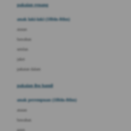
pakaian renang
Bumkins
anak laki-laki (18bln-8thn)
C
atasan
Cetaphil
bawahan
Chicco
setelan
Childlife
jaket
Clevamama
pakaian dalam
Cocolatte
Cottonseeds
pakaian ibu hamil
Cozy N Safe
anak perempuan (18bln-8thn)
Crane
atasan
Cybex
bawahan
D
gaun