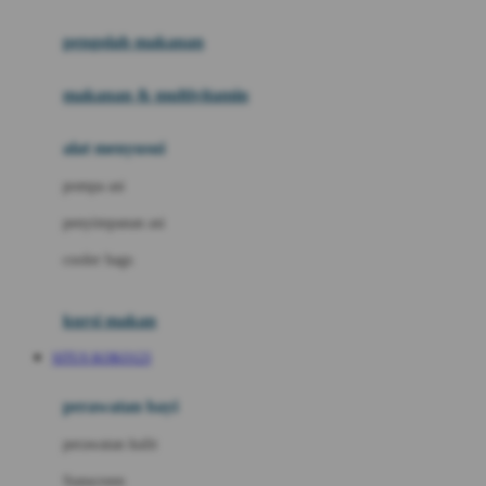
Joie
pengolah makanan
Joolz
Jujube
makanan & multivitamin
K
alat menyusui
Kiddycuts
pompa asi
Kumon
penyimpanan asi
L
cooler bags
Leapfrog
kursi makan
Leclerc
SITUS KOKO123
Lee Vierra
Lillebaby
perawatan bayi
Little Bird Told Me
perawatan kulit
Little Miss Janis
Sunscreen