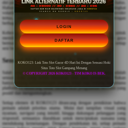
diri pada permainan dengan tema tema unik dan animasi yang halus.
Habanero menawarkan pengalaman bermain dengan tingkat
volatilitas yang bervariasi. Microgaming, sebagai salah satu provider
tertua, memiliki koleksi permainan yang sangat luas dengan
berbagai tema dan tingkat kesulitan.
LOGIN
Keberagaman ini memberikan kebebasan bagi pemain untuk
memilih permainan yang paling sesuai dengan selera dan gaya
DAFTAR
bermain mereka. Dengan banyaknya pilihan yang tersedia, setiap
sesi bermain terasa segar dan tidak membosankan.
Sensasi Hoki yang Selalu Dirasakan
KOKO123: Link Toto Slot Gacor 4D Hari Ini Dengan Sensasi Hoki
Situs Toto Slot Gampang Menang
Salah satu hal yang membuat KOKO123 begitu istimewa adalah
© COPYRIGHT 2026 KOKO123 - TIM KOKO IS BEK.
sensasi hoki yang selalu dirasakan oleh para pemainnya. Bukan
hanya tentang keberuntungan semata, tetapi juga tentang bagaimana
platform ini dirancang untuk memberikan pengalaman bermain yang
positif dan menguntungkan.
Setiap elemen di KOKO123 dirancang dengan pemikiran bahwa
pemain adalah prioritas utama. Mulai dari tampilan visual yang
nyaman, navigasi yang intuitif, hingga dukungan pelanggan yang
responsif, semuanya diarahkan untuk menciptakan suasana yang
mendukung kemenangan. Dengan pendekatan ini, setiap pemain