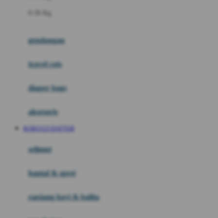
Felt So Sweet
0-36 Kg
Fisher Price
Flipper
gendongan
Friends Of Sally
travel cots
G
diaper bags
Gb
Geko
aksesoris
Graco
KOKO123 DAFTAR
Gund
selimut
H
bantal & sprei
Habbie
Haenim
ranjang bayi & balita
Happy Horse