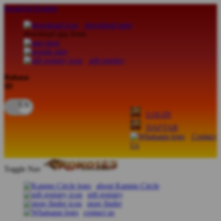
lewati ke Konten
download apps
download app from:
gift registry
Bahasa
ID
LOGIN
DAFTAR
Contact
Us
Toggle Nav
about Kanmo Circle
gift registry
store finder
contact us