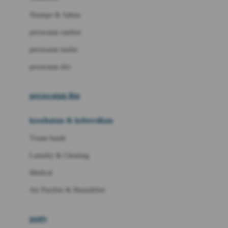
London Taxi
Shampo & Sabun
Love To Dream
perawatan rambut
perawatan mulut
M
perawatan diri
Magformers
Mama's Choice
perawatan ibu
Mamas&Papas
kesehatan & kebersihan
Mamaway
Tissue basah
Maxi Cosi
Laundry & Cleaning
Megabloks
Medical
Micro
Air Purifier & Humidifier
MiDeer
Mimi & Lula
potty
Mini Monkey