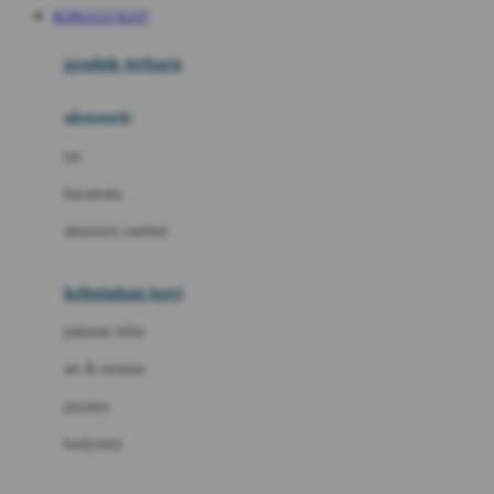
KOKO123 SLOT
Azetabio
produk terbaru
B
aksesoris
Baabaasheepz
tas
Babiators
kacamata
Baby Dove
aksesoris rambut
Baby Jogger
Baby Rovega
kebutuhan bayi
Babybee
pakaian tidur
Banana Boat
set & terusan
Banz
piyama
Barbie
bodysuits
Beaba