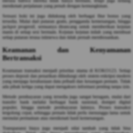
merasa bahwa mereka tidak hanya bermain, tetapi juga sedang
menikmati perjalanan yang penuh dengan kemungkinan.
Sensasi hoki ini juga didukung oleh berbagai fitur bonus yang
tersedia. Mulai dari putaran gratis, pengganda kemenangan, hingga
jackpot progresif, semuanya dirancang untuk memberikan kejutan
manis di setiap sesi bermain. Kejutan kejutan inilah yang membuat
setiap putaran terasa istimewa dan tidak pernah membosankan.
Keamanan dan Kenyamanan
Bertransaksi
Keamanan transaksi menjadi prioritas utama di KOKO123. Setiap
proses deposit dan penarikan dilindungi oleh sistem enkripsi modern
yang menjaga kerahasiaan data pribadi dan keuangan pemain. Tidak
ada pihak ketiga yang dapat mengakses informasi penting tanpa izin.
Metode pembayaran yang tersedia juga sangat beragam, mulai dari
transfer bank melalui berbagai bank nasional, dompet digital
populer, hingga metode pembayaran lainnya. Proses transaksi
tergolong cepat, sehingga pemain tidak perlu menunggu lama untuk
memulai permainan atau menikmati hasil kemenangan.
Transparansi biaya juga menjadi nilai tambah yang tidak bisa