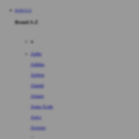
KOKO123
Brand A-Z
A
Addo
Adidas
Airfree
Alamii
Amara
Aqua Scale
Asics
Aveeno
Awan