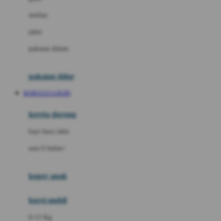
Dae Organics
setelan
Docare
jaket
Doona
pakaian dalam
Down To Earth
Drew
pakaian tidur
Dr. Brown's
KOKO123 LOGIN
E
kereta dorong
ELC
bayi baru lahir
Ergobaby
usia 6 bulan+
Expert Care
koper anak
Ezyroller
kursi mobil
F
0-13 Kg