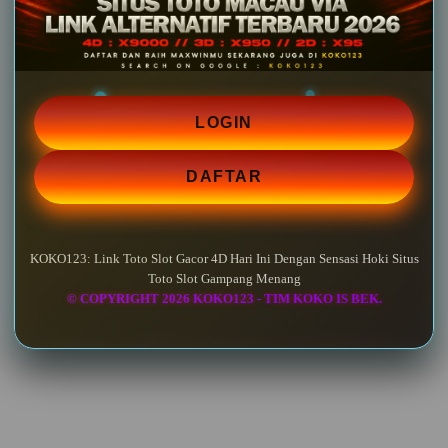
LOGIN
DAFTAR
KOKO123: Link Toto Slot Gacor 4D Hari Ini Dengan Sensasi Hoki Situs
Toto Slot Gampang Menang
© COPYRIGHT 2026 KOKO123 - TIM KOKO IS BEK.