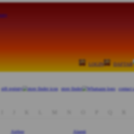
istry
LOGIN
DAFTAR
gift registry
store finder
contact 
I
J
K
L
M
N
O
P
Q
R
Airfree
Alamii