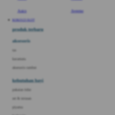
Asics
Aveeno
KOKO123 SLOT
produk terbaru
aksesoris
tas
kacamata
aksesoris rambut
kebutuhan bayi
pakaian tidur
set & terusan
piyama