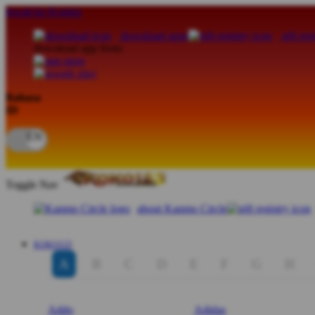
lewati ke Konten
download apps
gift reg
download app from:
Bahasa
ID
Toggle Nav
about Kanmo Circle
KOKO123
A
B
C
D
E
F
G
H
Addo
Adidas