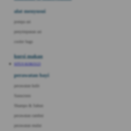
alat menyusui
pompa asi
penyimpanan asi
cooler bags
kursi makan
SITUS KOKO123
perawatan bayi
perawatan kulit
Sunscreen
Shampo & Sabun
perawatan rambut
perawatan mulut