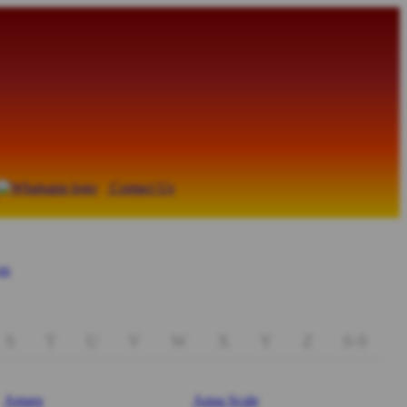
Contact Us
us
S
T
U
V
W
X
Y
Z
0-9
Amara
Aqua Scale