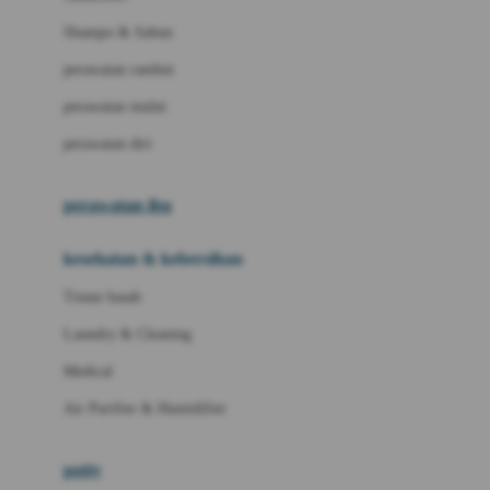
London Taxi
Shampo & Sabun
Love To Dream
perawatan rambut
perawatan mulut
M
perawatan diri
Magformers
Mama's Choice
perawatan ibu
Mamas&Papas
kesehatan & kebersihan
Mamaway
Tissue basah
Maxi Cosi
Laundry & Cleaning
Megabloks
Medical
Micro
Air Purifier & Humidifier
MiDeer
Mimi & Lula
potty
Mini Monkey