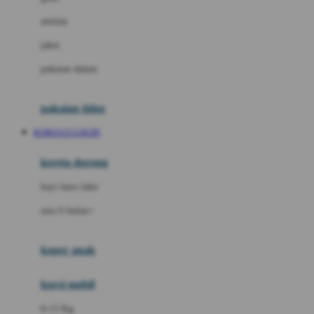
Dae Organics
setelan
Docare
jaket
Doona
pakaian dalam
Down To Earth
Drew
pakaian tidur
Dr. Brown's
KOKO123 LOGIN
E
kereta dorong
ELC
bayi baru lahir
Ergobaby
usia 6 bulan+
Expert Care
koper anak
Ezyroller
kursi mobil
F
0-13 Kg