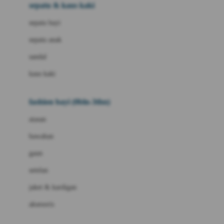
Beauty Barn
sepatu & kaus kaki
Bio Oil
sepatu bayi
Biolane
sepatu anak
Bite Fighters
sandal
Bizzi Growin
kaus kaki
Blackmores
fashion bayi (0bln-3thn)
Blooming Marvellous
atasan
Bonnels
bawahan
Bravado
gaun
Bruder
setelan
Brush Baby
jaket & kardigan
Buds Organics
aksesoris
Bugaboo
Buggygear