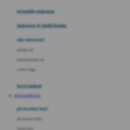
Joie
pengolah makanan
Joolz
Jujube
makanan & multivitamin
K
alat menyusui
Kiddycuts
pompa asi
Kumon
penyimpanan asi
L
cooler bags
Leapfrog
kursi makan
Leclerc
SITUS KOKO123
Lee Vierra
Lillebaby
perawatan bayi
Little Bird Told Me
perawatan kulit
Little Miss Janis
Sunscreen