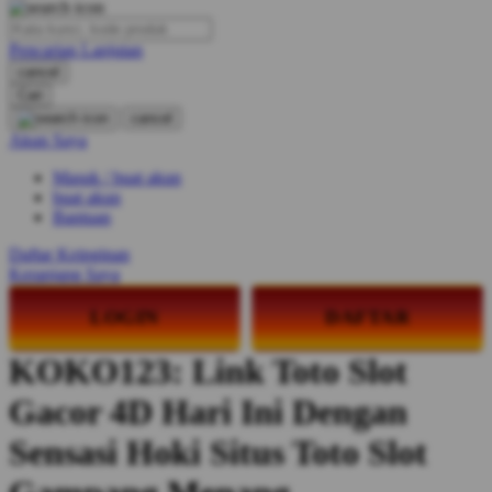
O
Pencarian Lanjutan
Oh Ma Grain
cancel
Okiedog
Cari
cancel
P
Akun Saya
Masuk / buat akun
Peachy
buat akun
Phil & Ted's
Bantuan
Philips Avent
Daftar Keinginan
Keranjang Saya
Pigeon
LOGIN
DAFTAR
Playgro
KOKO123: Link Toto Slot
Poled Global
Gacor 4D Hari Ini Dengan
Ponycycle
Puma
Sensasi Hoki Situs Toto Slot
Pureats