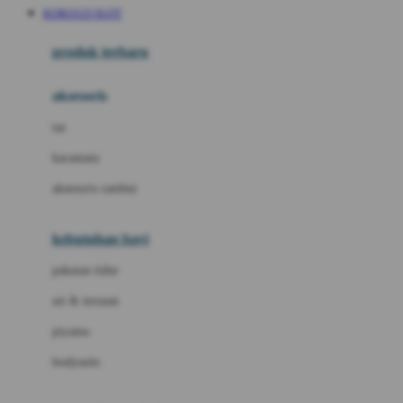
KOKO123 SLOT
Azetabio
produk terbaru
B
aksesoris
Baabaasheepz
tas
Babiators
kacamata
Baby Dove
aksesoris rambut
Baby Jogger
Baby Rovega
kebutuhan bayi
Babybee
pakaian tidur
Banana Boat
set & terusan
Banz
piyama
Barbie
bodysuits
Beaba