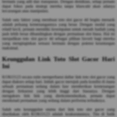
bermain yang adil dan transparan. Dengan demikian, setiap pemain
dapat fokus pada strategi mereka tanpa khawatir akan adanya
Twistshake
kecurangan atau manipulasi.
TY Toys
Salah satu faktor yang membuat toto slot gacor 4d begitu menarik
adalah peluang kemenangannya yang besar. Dengan modal yang
U
relatif kecil, pemain memiliki kesempatan untuk meraih hadiah yang
jauh lebih besar dibandingkan dengan permainan slot biasa. Hal ini
menjadikan toto slot gacor 4d sebagai pilihan favorit bagi mereka
yang menginginkan sensasi bermain dengan potensi keuntungan
V
maksimal.
Veja
Keunggulan Link Toto Slot Gacor Hari
Ini
Vitaflow
Vtech
KOKO123 secara rutin memperbarui daftar link toto slot gacor yang
dapat diakses setiap hari. Istilah gacor merujuk pada kondisi di mana
W
sebuah permainan sedang dalam fase memberikan kemenangan
dengan frekuensi yang lebih tinggi dari biasanya. Dengan
mengakses link link yang direkomendasikan, pemain dapat
Waterland
menikmati permainan yang sedang dalam performa terbaiknya.
Wellness
Salah satu keunggulan utama dari link toto slot gacor yang
disediakan oleh KOKO123 adalah keakuratannya. Tim di balik
X