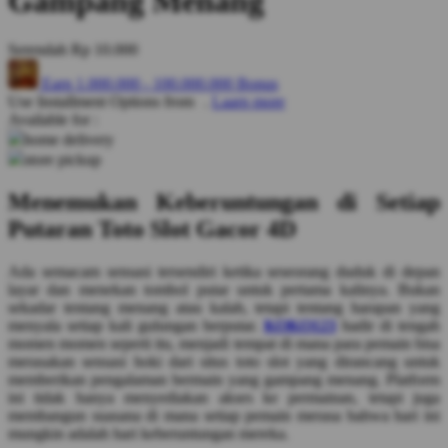
Gampang Menang
Q
Serendah
Rp 10.000
QV Baby
Earn
1.000.000
-
100.000.000
Bonus
Use Installment Options from
.
Laarn more
R
Available for :
home delivery
Real Shades
store pickup
Red Castle
Menemukan Keberuntungan di Setiap
Ribbon Madness
Putaran Toto Slot Gacor 4D
S
Ada semacam sensasi tersendiri ketika seseorang duduk di depan
layar dan menekan tombol putar untuk pertama kalinya. Bukan
Sebamed
sekadar tentang menang atau kalah, tetapi tentang harapan yang
menyala setiap kali gulungan berputar.
KOKO123
hadir di tengah
Silver Cross
momen momen seperti itu, menjadi tempat di mana para pemain bisa
merasakan sensasi hoki dari situs toto slot yang dirancang untuk
Simply Idea
memberikan pengalaman bermain yang gampang menang. Platform
ini tidak hanya menyediakan akses ke permainan, tetapi juga
Skip Hop
membangun suasana di mana setiap pemain merasa bahwa hari ini
Spectra
mungkin adalah hari keberuntungan mereka.