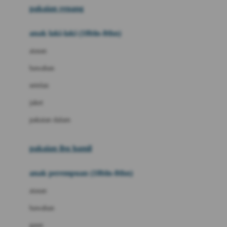
pakaian renang
Bumkins
anak laki-laki (18bln-8thn)
C
atasan
Cetaphil
bawahan
Chicco
setelan
Childlife
jaket
Clevamama
pakaian dalam
Cocolatte
Cottonseeds
pakaian ibu hamil
Cozy N Safe
anak perempuan (18bln-8thn)
Crane
atasan
Cybex
bawahan
D
gaun