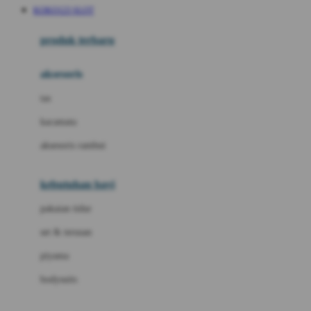
KOKO123 SLOT
Azetabio
produk terbaru
B
aksesoris
Baabaasheepz
tas
Babiators
kacamata
Baby Dove
aksesoris rambut
Baby Jogger
Baby Rovega
kebutuhan bayi
Babybee
pakaian tidur
Banana Boat
set & terusan
Banz
piyama
Barbie
bodysuits
Beaba