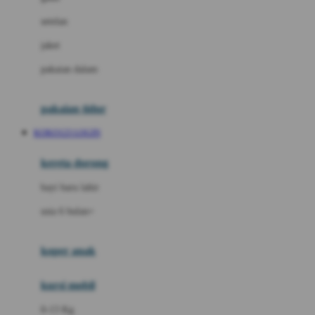
Dae Organics
setelan
Docare
jaket
Doona
pakaian dalam
Down To Earth
Drew
pakaian tidur
Dr. Brown's
KOKO123 LOGIN
E
kereta dorong
ELC
bayi baru lahir
Ergobaby
usia 6 bulan+
Expert Care
koper anak
Ezyroller
kursi mobil
F
0-13 Kg