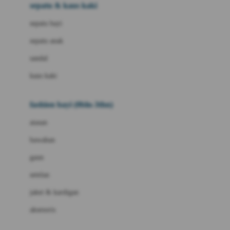
Beauty Barn
sepatu & kaus kaki
Bio Oil
sepatu bayi
Biolane
sepatu anak
Bite Fighters
sandal
Bizzi Growin
kaus kaki
Blackmores
fashion bayi (0bln-3thn)
Blooming Marvellous
atasan
Bonnels
bawahan
Bravado
gaun
Bruder
setelan
Brush Baby
jaket & kardigan
Buds Organics
aksesoris
Bugaboo
Buggygear