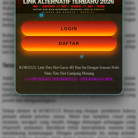
diri pada permainan dengan tema tema unik dan animasi yang halus.
Habanero menawarkan pengalaman bermain dengan tingkat
volatilitas yang bervariasi. Microgaming, sebagai salah satu provider
tertua, memiliki koleksi permainan yang sangat luas dengan
berbagai tema dan tingkat kesulitan.
LOGIN
Keberagaman ini memberikan kebebasan bagi pemain untuk
memilih permainan yang paling sesuai dengan selera dan gaya
DAFTAR
bermain mereka. Dengan banyaknya pilihan yang tersedia, setiap
sesi bermain terasa segar dan tidak membosankan.
Sensasi Hoki yang Selalu Dirasakan
KOKO123: Link Toto Slot Gacor 4D Hari Ini Dengan Sensasi Hoki
Situs Toto Slot Gampang Menang
Salah satu hal yang membuat KOKO123 begitu istimewa adalah
© COPYRIGHT 2026 KOKO123 - TIM KOKO IS BEK.
sensasi hoki yang selalu dirasakan oleh para pemainnya. Bukan
hanya tentang keberuntungan semata, tetapi juga tentang bagaimana
platform ini dirancang untuk memberikan pengalaman bermain yang
positif dan menguntungkan.
Setiap elemen di KOKO123 dirancang dengan pemikiran bahwa
pemain adalah prioritas utama. Mulai dari tampilan visual yang
nyaman, navigasi yang intuitif, hingga dukungan pelanggan yang
responsif, semuanya diarahkan untuk menciptakan suasana yang
mendukung kemenangan. Dengan pendekatan ini, setiap pemain