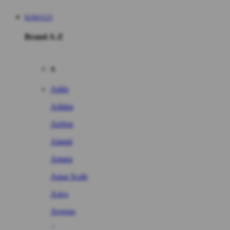
KOKO123
Brand A-Z
A
Addo
Adidas
Airfree
Alamii
Amara
Aqua Scale
Asics
Aveeno
Awan