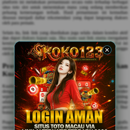
platform ini melakukan pemantauan secara rutin terhadap berbagai
situs toto slot untuk menentukan mana yang sedang memberikan
Xootz
peluang kemenangan terbaik. Hasil pemantauan ini kemudian
disusun menjadi daftar rekomendasi yang dapat langsung diakses
Y
oleh para pemain.
Selain itu, link link yang disediakan juga selalu dalam kondisi aktif
Yamatoya
dan dapat diakses kapan saja. Jika suatu saat link utama mengalami
kendala, tersedia link link alternatif yang siap digunakan. Hal ini
Z
memastikan bahwa pengalaman bermain tidak pernah terganggu
oleh masalah teknis di luar kendali pemain.
Zaxy
Provider Terkemuka yang Menghadirkan
Zoggs
Kualitas
0-9
Kualitas permainan di KOKO123 tidak terlepas dari kerja sama
4Moms
dengan berbagai provider terkemuka di industri toto slot. Provider
seperti Pragmatic Play, PG Soft, Habanero, dan Microgaming
59S
adalah beberapa contoh yang sering menjadi andalan. Setiap
provider memiliki keunggulan, baik dari segi tampilan visual, fitur
bonus, maupun mekanisme permainan.
Pragmatic Play dikenal dengan permainan yang memiliki grafis
memukau dan fitur bonus yang melimpah. PG Soft mengkhususkan